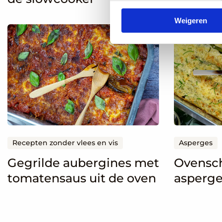
Weigeren
Lees
Lees
meer
meer
over
over
Gegrilde
Ovenschot
aubergines
met
met
groene
tomatensaus
asperges
uit
en
de
cannelloni
Recepten zonder vlees en vis
Asperges
oven
Gegrilde aubergines met
Ovensch
tomatensaus uit de oven
asperge