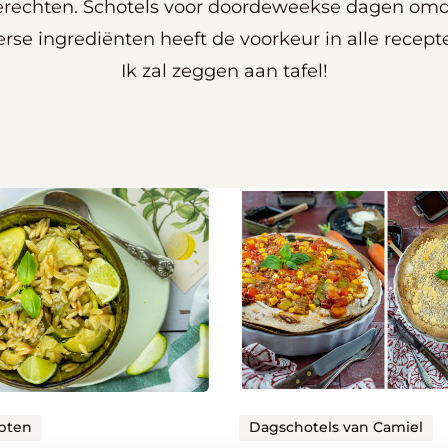
gerechten. Schotels voor doordeweekse dagen omda
rse ingrediënten heeft de voorkeur in alle recepte
Ik zal zeggen aan tafel!
Lees
meer
over
Tortillataart
is
niet
te
vergelijken
met
pten
Dagschotels van Camiel
tortillawraps