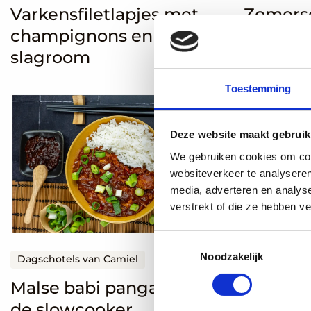
Varkensfiletlapjes met
Zomers
champignons en
courget
slagroom
Toestemming
Lees
Lees
meer
meer
Deze website maakt gebruik
over
over
Malse
Gefrituurd
We gebruiken cookies om cont
websiteverkeer te analyseren
babi
schnitzel
media, adverteren en analys
pangang
van
verstrekt of die ze hebben v
uit
aubergine
de
Toestemmingsselectie
slowcooker
Noodzakelijk
Dagschotels van Camiel
Recepten zo
Malse babi pangang uit
Gefritu
de slowcooker
auberg