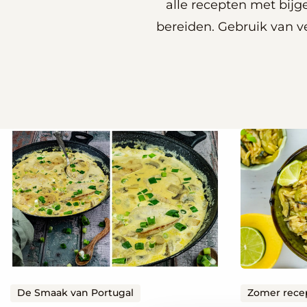
alle recepten met bij
bereiden. Gebruik van ve
Lees
Lees
meer
meer
over
over
Varkensfiletlapjes
Zomerse
met
pasta
champignons
met
en
courgette
slagroom
en
paprika
De Smaak van Portugal
Zomer rece