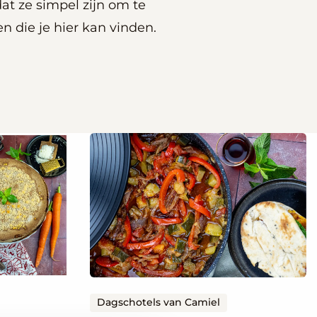
t ze simpel zijn om te
n die je hier kan vinden.
Lees
meer
over
Courgette-
tajine
met
dadels
en
abrikozen
Dagschotels van Camiel