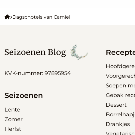
Seizoenen
Dagschotels van Camiel
Blog
Recept
Hoofdgere
KVK-nummer: 97895954
Voorgerec
Soepen me
Seizoenen
Gebak rec
Dessert
Lente
Borrelhapj
Zomer
Drankjes
Herfst
Vegetaris