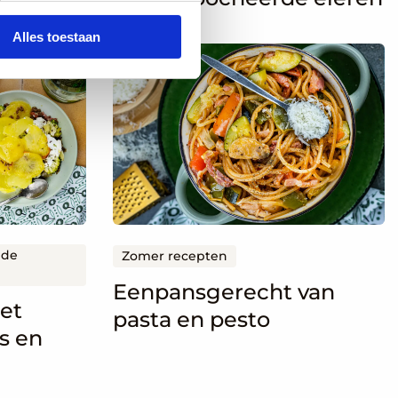
Alles toestaan
Lees
meer
over
Eenpansgerecht
van
pasta
en
pesto
 de
Zomer recepten
Eenpansgerecht van
et
pasta en pesto
s en