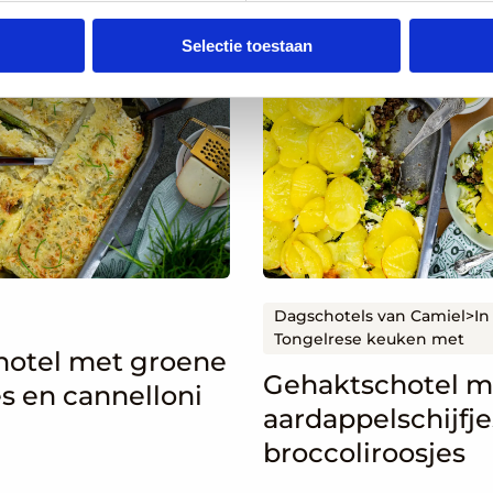
Selectie toestaan
Lees
meer
over
el
Gehaktschotel
met
aardappelschijfjes
en
broccoliroosjes
Dagschotels van Camiel>In
Tongelrese keuken met
otel met groene
Gehaktschotel m
s en cannelloni
aardappelschijfje
broccoliroosjes