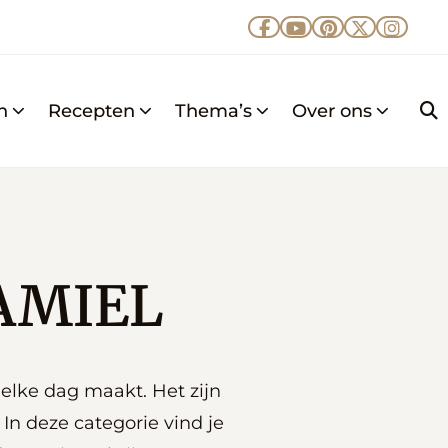
Ga
Ga
Ga
Ga
Ga
naar
naar
naar
naar
naar
Facebook
YouTube
Pinterest
X
Insta
n
Recepten
Thema’s
Over ons
Z
k
AMIEL
 elke dag maakt. Het zijn
In deze categorie vind je