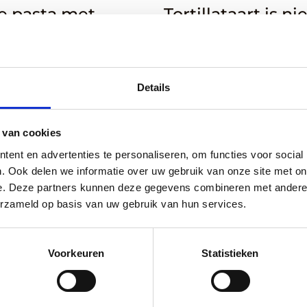
e pasta met
Tortillataart is ni
te en paprika
vergelijken met
tortillawraps
Details
Lees
meer
 van cookies
over
e
Salade
ent en advertenties te personaliseren, om functies voor social
. Ook delen we informatie over uw gebruik van onze site met on
van
e. Deze partners kunnen deze gegevens combineren met andere i
appel
erzameld op basis van uw gebruik van hun services.
en
gedroogde
abrikozen
Voorkeuren
Statistieken
nder vlees en vis
Zomer recepten
urde schnitzel van
Salade van appel
ine
gedroogde abrik