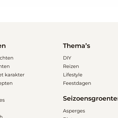
en
Thema’s
chten
DIY
hten
Reizen
t karakter
Lifestyle
epten
Feestdagen
Seizoensgroente
es
Asperges
ch