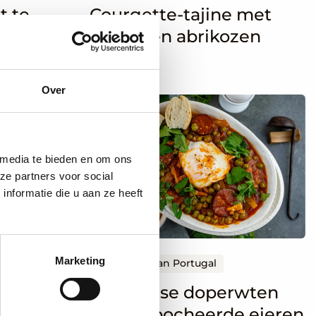
et te
Courgette-tajine met
dadels en abrikozen
Over
Lees
meer
over
Portugese
 media te bieden en om ons
ze partners voor social
doperwten
nformatie die u aan ze heeft
met
gepocheerde
eieren
Marketing
De Smaak van Portugal
 en
Portugese doperwten
ozen
met gepocheerde eieren