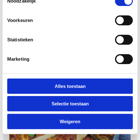
OVEN
Noodzakelijk
Kan ik ook verse tomaten gebruiken in
Voorkeuren
plaats van tomaten uit blik?
Statistieken
Kan dit gerecht vegetarisch of vegan?
Marketing
Hoe serveer ik gegrilde aubergines het
lekkerst?
Alles toestaan
Selectie toestaan
Weigeren