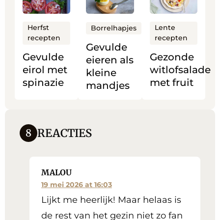
meer
meer
meer
over
over
over
Gevulde
Gevulde
Gezonde
Herfst
Lente
Borrelhapjes
recepten
recepten
eirol met
eieren
witlofsalade
Gevulde
spinazie
als
met
Gevulde
Gezonde
eieren als
kleine
fruit
eirol met
witlofsalade
kleine
mandjes
spinazie
met fruit
mandjes
REACTIES
8
MALOU
19 mei 2026 at 16:03
Lijkt me heerlijk! Maar helaas is
de rest van het gezin niet zo fan