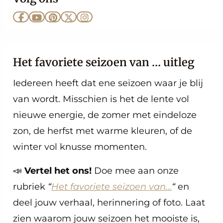
Ga
Ga
Ga
Ga
Ga
naar
naar
naar
naar
naar
Facebook
YouTube
Pinterest
X
Instagram
Het favoriete seizoen van … uitleg
Iedereen heeft dat ene seizoen waar je blij
van wordt. Misschien is het de lente vol
nieuwe energie, de zomer met eindeloze
zon, de herfst met warme kleuren, of de
winter vol knusse momenten.
📣
Vertel het ons!
Doe mee aan onze
rubriek
“
Het favoriete seizoen van…
“
en
deel jouw verhaal, herinnering of foto. Laat
zien waarom jouw seizoen het mooiste is,