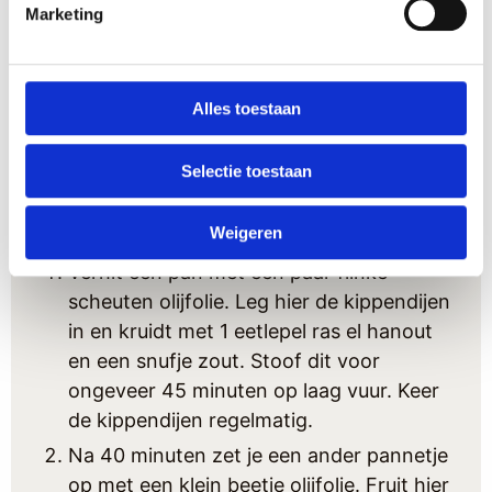
Marketing
2
eetlepels
amandelpoeder of
amandelschaafsel
1
handje
pijnboompitten
Alles toestaan
1
eetlepel
honing
Olijfolie
Grof zout
Selectie toestaan
Instructies
Weigeren
Verhit een pan met een paar flinke
scheuten olijfolie. Leg hier de kippendijen
in en kruidt met 1 eetlepel ras el hanout
en een snufje zout. Stoof dit voor
ongeveer 45 minuten op laag vuur. Keer
de kippendijen regelmatig.
Na 40 minuten zet je een ander pannetje
op met een klein beetje olijfolie. Fruit hier