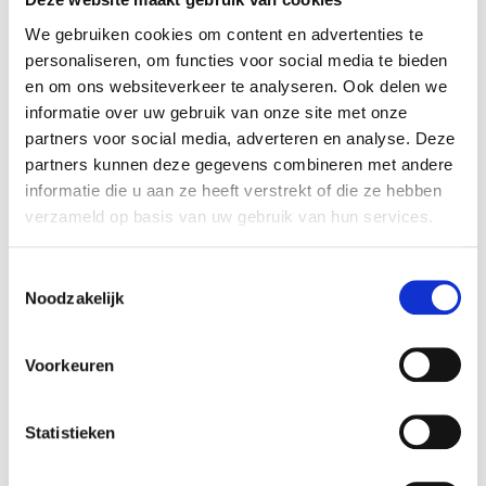
Gang
We gebruiken cookies om content en advertenties te
Borrelhapje, Dagschotels, Hoofdgerecht
personaliseren, om functies voor social media te bieden
Keuken
en om ons websiteverkeer te analyseren. Ook delen we
informatie over uw gebruik van onze site met onze
Marokkaanse
partners voor social media, adverteren en analyse. Deze
partners kunnen deze gegevens combineren met andere
Benodigheden
informatie die u aan ze heeft verstrekt of die ze hebben
verzameld op basis van uw gebruik van hun services.
Oven + bakplaat
Toestemmingsselectie
Noodzakelijk
Ingrediënten
1x
2x
3x
400
gr
kippendijen
Voorkeuren
1
verpakking
filodeeg (10 bladen)
3
eieren
Statistieken
1
rode ui
2
eetlepels
ras el hanout