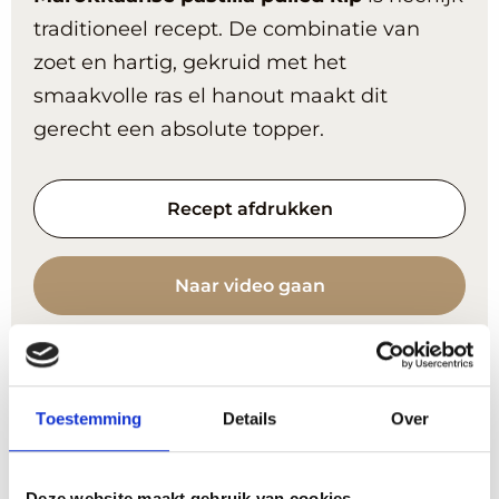
traditioneel recept. De combinatie van
zoet en hartig, gekruid met het
smaakvolle ras el hanout maakt dit
gerecht een absolute topper.
Recept afdrukken
Naar video gaan
Bereidingstijd
uur
1
uur
Toestemming
Details
Over
Porties
3
Deze website maakt gebruik van cookies