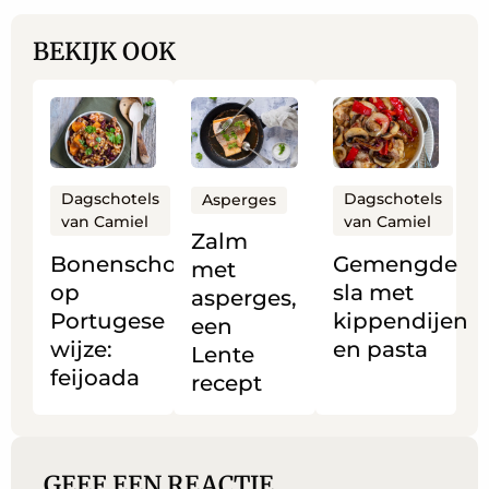
BEKIJK OOK
Lees
Lees
Lees
meer
meer
meer
over
over
over
Bonenschotel
Zalm
Gemengde
Dagschotels
Dagschotels
Asperges
van Camiel
van Camiel
op
met
sla
Zalm
Portugese
asperges,
met
Bonenschotel
Gemengde
met
wijze:
een
kippendijen
op
sla met
asperges,
feijoada
Lente
en
Portugese
kippendijen
een
recept
pasta
wijze:
en pasta
Lente
feijoada
recept
GEEF EEN REACTIE