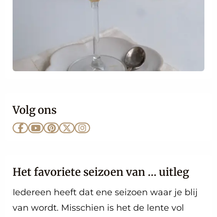
Volg ons
Ga
Ga
Ga
Ga
Ga
naar
naar
naar
naar
naar
Facebook
YouTube
Pinterest
X
Instagram
Het favoriete seizoen van … uitleg
Iedereen heeft dat ene seizoen waar je blij
van wordt. Misschien is het de lente vol