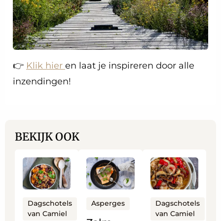
👉
Klik hier
en laat je inspireren door alle
inzendingen!
BEKIJK OOK
Lees
Lees
Lees
meer
meer
meer
over
over
over
Bonenschotel
Zalm
Gemengde
Dagschotels
Dagschotels
Asperges
van Camiel
van Camiel
op
met
sla