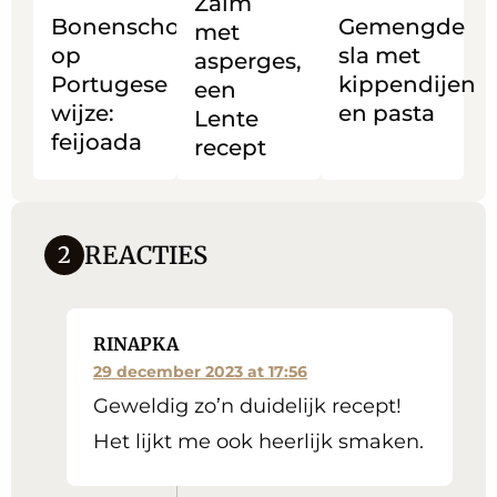
Zalm
Portugese
asperges,
met
Bonenschotel
Gemengde
met
wijze:
een
kippendijen
op
sla met
asperges,
feijoada
Lente
en
Portugese
kippendijen
een
recept
pasta
wijze:
en pasta
Lente
feijoada
recept
REACTIES
2
RINAPKA
29 december 2023 at 17:56
Geweldig zo’n duidelijk recept!
Het lijkt me ook heerlijk smaken.