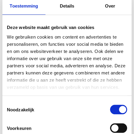
Oven
Toestemming
Details
Over
Ovenschaal
wokpan of hapjespan
Deze website maakt gebruik van cookies
Ingrediënten
1x
2x
3x
We gebruiken cookies om content en advertenties te
personaliseren, om functies voor social media te bieden
2
aubergines
en om ons websiteverkeer te analyseren. Ook delen we
10
kleine
trostomaten
informatie over uw gebruik van onze site met onze
2
tenen
knoflook
partners voor social media, adverteren en analyse. Deze
½
potje
zwarte olijven
partners kunnen deze gegevens combineren met andere
informatie die u aan ze heeft verstrekt of die ze hebben
50
gr
caper berries of kappertjes
verzameld op basis van uw gebruik van hun services.
50
gr
paneermeel
15
gr
verse basilicum
Toestemmingsselectie
20
gr
verse peterselie
Noodzakelijk
2
eieren
50
gr
geraspte Parmezaanse kaas
Voorkeuren
Olijfolie