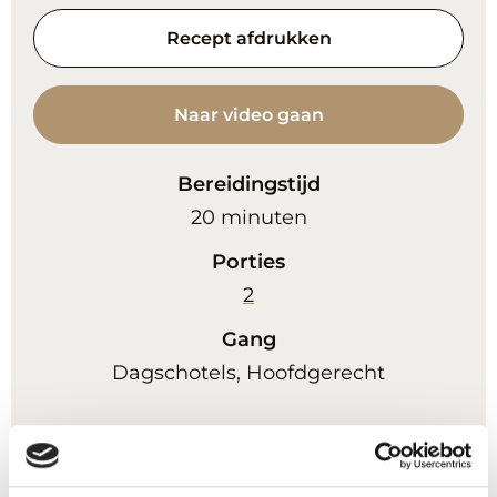
Recept afdrukken
Naar video gaan
Bereidingstijd
minuten
20
minuten
Porties
2
Gang
Dagschotels, Hoofdgerecht
Benodigheden