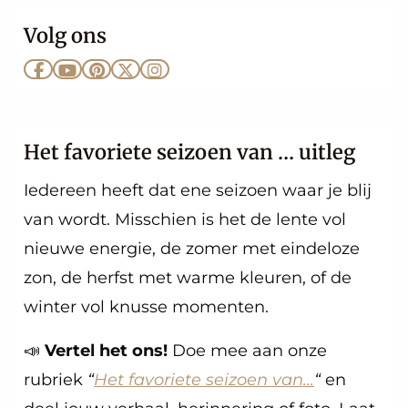
Volg ons
Ga
Ga
Ga
Ga
Ga
naar
naar
naar
naar
naar
Facebook
YouTube
Pinterest
X
Instagram
Het favoriete seizoen van … uitleg
Iedereen heeft dat ene seizoen waar je blij
van wordt. Misschien is het de lente vol
nieuwe energie, de zomer met eindeloze
zon, de herfst met warme kleuren, of de
winter vol knusse momenten.
📣
Vertel het ons!
Doe mee aan onze
rubriek
“
Het favoriete seizoen van…
“
en