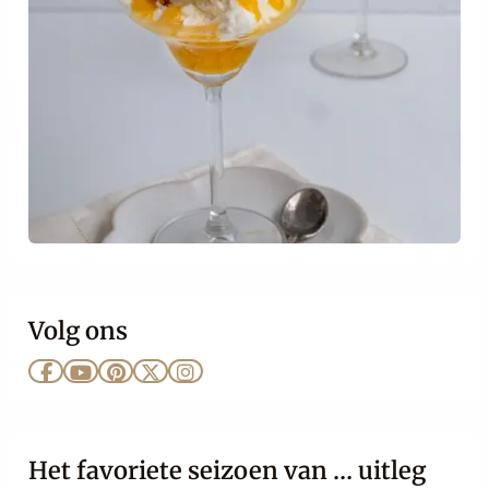
Volg ons
Ga
Ga
Ga
Ga
Ga
naar
naar
naar
naar
naar
Facebook
YouTube
Pinterest
X
Instagram
Het favoriete seizoen van … uitleg