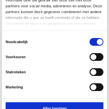
informatie over uw gebruik van onze site met onze
partners voor social media, adverteren en analyse. Deze
partners kunnen deze gegevens combineren met andere
informatie die u aan ze heeft verstrekt of die ze hebben
verzameld op basis van uw gebruik van hun services.
Toestemmingsselectie
Noodzakelijk
Voorkeuren
Seizoenen Blog
: Hier vind je alle inspiratie over
Statistieken
de 4 seizoenen. Ben je dol op Lente, Zomer,
Herfst en Winter dan ben je hier op het juiste
Marketing
adres.
Topics zoals, reizen recepten en Diy’s zijn allemaal
Alles toestaan
geïnspireerd op de vier seizoenen. Ook