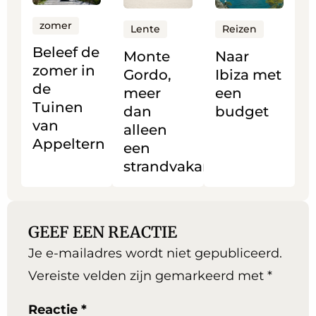
over
over
over
zomer
Beleef
Monte
Naar
Lente
Reizen
de
Gordo,
Ibiza
Beleef de
Monte
Naar
zomer
meer
met
zomer in
Gordo,
Ibiza met
in
dan
een
de
meer
een
de
alleen
budget
Tuinen
dan
budget
Tuinen
een
van
alleen
van
strandvakantie
Appeltern
een
Appeltern
strandvakantie
GEEF EEN REACTIE
Je e-mailadres wordt niet gepubliceerd.
Vereiste velden zijn gemarkeerd met
*
Reactie
*