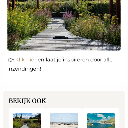
👉
Klik hier
en laat je inspireren door alle
inzendingen!
BEKIJK OOK
Lees
Lees
Lees
meer
meer
meer