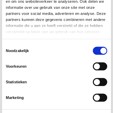
en om ons websiteverkeer te analyseren. Ook delen we
informatie over uw gebruik van onze site met onze
partners voor social media, adverteren en analyse. Deze
partners kunnen deze gegevens combineren met andere
informatie die u aan ze heeft verstrekt of die ze hebben
Eten voor kinderen in de winter
verzameld op basis van uw gebruik van hun services.
Toestemmingsselectie
Dit waren mijn kinderengerechten voor alle
Noodzakelijk
seizoenen. Niet moeilijk om te maken. Met een
beetje fantasie kun je alles mooi maken als je
Voorkeuren
wil. Wil je meer van deze
schattige kindergerechten?
Statistieken
Volg cutefoodforkids en je blijft altijd op de
Marketing
hoogte van de nieuwe creaties van Tifarah.
Enjoy!