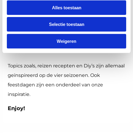
Alles toestaan
Seizoenen Blog
: Hier vind je alle inspiratie over
Selectie toestaan
de 4 seizoenen. Ben je dol op Lente, Zomer,
Weigeren
Herfst en Winter dan ben je hier op het juiste
adres.
Topics zoals, reizen recepten en Diy’s zijn allemaal
geïnspireerd op de vier seizoenen. Ook
feestdagen zijn een onderdeel van onze
inspiratie.
Enjoy!