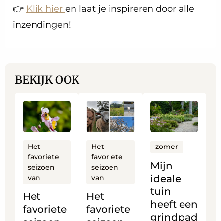
👉
Klik hier
en laat je inspireren door alle
inzendingen!
BEKIJK OOK
Lees
Lees
Lees
meer
meer
meer
over
over
over
Het
Het
Mijn
Het
Het
zomer
favoriete
favoriete
favoriete
favoriete
ideale
Mijn
seizoen
seizoen
seizoen
seizoen
tuin
ideale
van
van
van
van
heeft
tuin
Het
Het
…
Yvonne
een
heeft een
favoriete
favoriete
uitleg
grindpad
grindpad