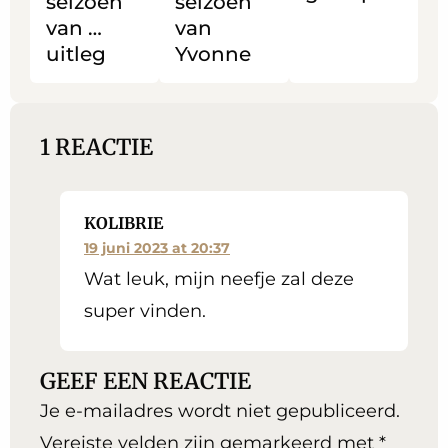
seizoen
seizoen
van …
van
uitleg
Yvonne
1 REACTIE
KOLIBRIE
19 juni 2023 at 20:37
Wat leuk, mijn neefje zal deze
super vinden.
GEEF EEN REACTIE
Je e-mailadres wordt niet gepubliceerd.
Vereiste velden zijn gemarkeerd met
*