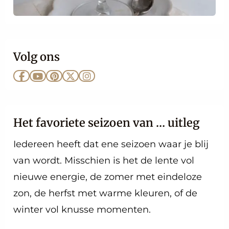
Volg ons
Ga
Ga
Ga
Ga
Ga
naar
naar
naar
naar
naar
Facebook
YouTube
Pinterest
X
Instagram
Het favoriete seizoen van … uitleg
Iedereen heeft dat ene seizoen waar je blij
van wordt. Misschien is het de lente vol
nieuwe energie, de zomer met eindeloze
zon, de herfst met warme kleuren, of de
winter vol knusse momenten.