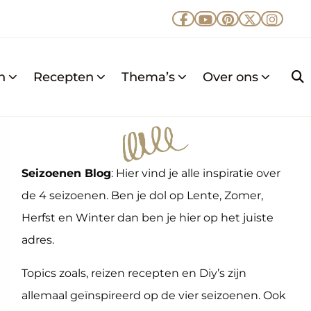
Ga
Ga
Ga
Ga
Ga
naar
naar
naar
naar
naar
Facebook
YouTube
Pinterest
X
Insta
n
Recepten
Thema’s
Over ons
Z
k
Seizoenen Blog
: Hier vind je alle inspiratie over
de 4 seizoenen. Ben je dol op Lente, Zomer,
Herfst en Winter dan ben je hier op het juiste
adres.
Topics zoals, reizen recepten en Diy’s zijn
allemaal geïnspireerd op de vier seizoenen. Ook