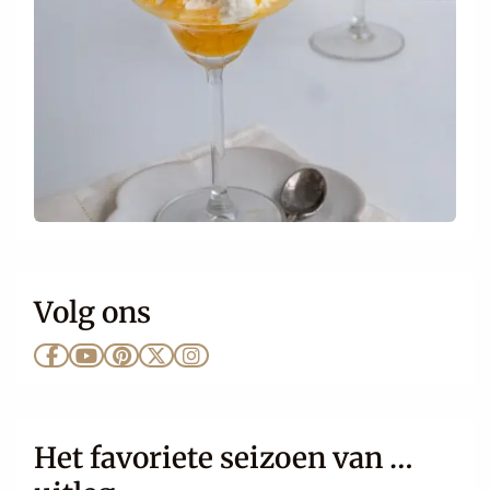
Volg ons
Ga
Ga
Ga
Ga
Ga
naar
naar
naar
naar
naar
Facebook
YouTube
Pinterest
X
Instagram
Het favoriete seizoen van …