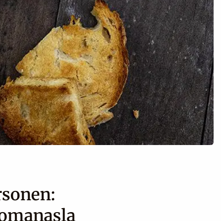
rsonen:
romanasla