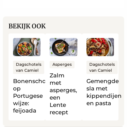
BEKIJK OOK
Lees
Lees
Lees
meer
meer
meer
over
over
over
Bonenschotel
Zalm
Gemengde
Dagschotels
Dagschotels
Asperges
van Camiel
van Camiel
op
met
sla
Zalm
Portugese
asperges,
met
Bonenschotel
Gemengde
met
wijze:
een
kippendijen
op
sla met
asperges,
feijoada
Lente
en
Portugese
kippendijen
een
recept
pasta
wijze:
en pasta
Lente
feijoada
recept