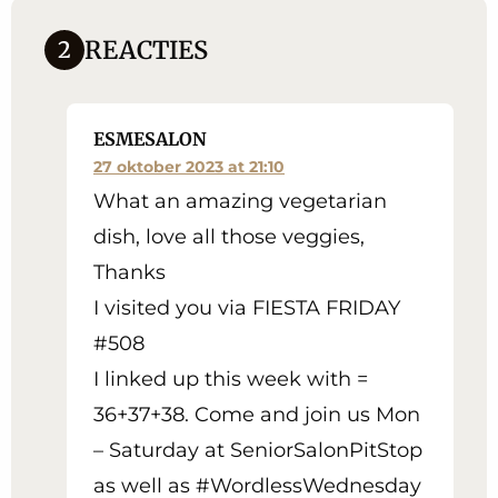
REACTIES
2
ESMESALON
27 oktober 2023 at 21:10
What an amazing vegetarian
dish, love all those veggies,
Thanks
I visited you via FIESTA FRIDAY
#508
I linked up this week with =
36+37+38. Come and join us Mon
– Saturday at SeniorSalonPitStop
as well as #WordlessWednesday