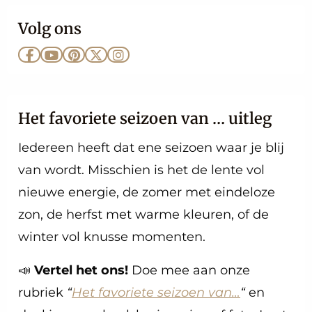
Volg ons
Ga
Ga
Ga
Ga
Ga
naar
naar
naar
naar
naar
Facebook
YouTube
Pinterest
X
Instagram
Het favoriete seizoen van … uitleg
Iedereen heeft dat ene seizoen waar je blij
van wordt. Misschien is het de lente vol
nieuwe energie, de zomer met eindeloze
zon, de herfst met warme kleuren, of de
winter vol knusse momenten.
📣
Vertel het ons!
Doe mee aan onze
rubriek
“
Het favoriete seizoen van…
“
en