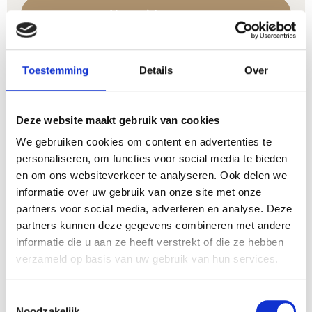
Naar video gaan
Bereidingstijd
Toestemming
Details
Over
minuten
25
minuten
Porties
Deze website maakt gebruik van cookies
3
We gebruiken cookies om content en advertenties te
Gang
personaliseren, om functies voor social media te bieden
Dagschotels, Hoofdgerecht
en om ons websiteverkeer te analyseren. Ook delen we
informatie over uw gebruik van onze site met onze
partners voor social media, adverteren en analyse. Deze
Benodigheden
partners kunnen deze gegevens combineren met andere
informatie die u aan ze heeft verstrekt of die ze hebben
bakpapier
verzameld op basis van uw gebruik van hun services.
Oven
Toestemmingsselectie
Noodzakelijk