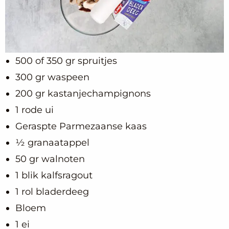
500 of 350 gr spruitjes
300 gr waspeen
200 gr kastanjechampignons
1 rode ui
Geraspte Parmezaanse kaas
½ granaatappel
50 gr walnoten
1 blik kalfsragout
1 rol bladerdeeg
Bloem
1 ei