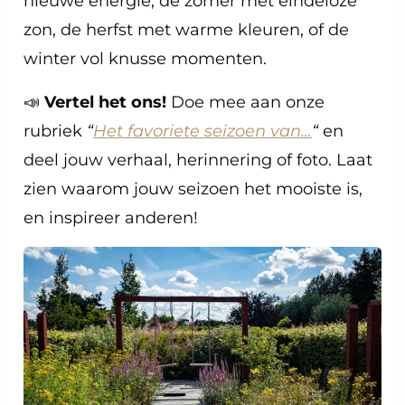
nieuwe energie, de zomer met eindeloze
zon, de herfst met warme kleuren, of de
winter vol knusse momenten.
📣
Vertel het ons!
Doe mee aan onze
rubriek
“
Het favoriete seizoen van…
“
en
deel jouw verhaal, herinnering of foto. Laat
zien waarom jouw seizoen het mooiste is,
en inspireer anderen!