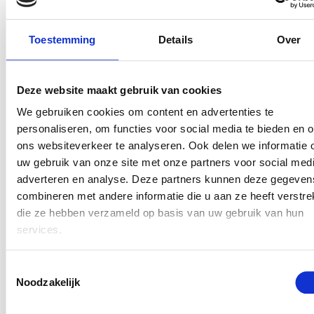
tulp met chocoladepasta. Niet te veel.
Bij het andere bladerdeeg vel, ga je ook
Toestemming
Details
Over
tulpen uithalen met het tulpen
steekvormpje. En leg een per een op de
andere tulpen. Maak af met een vorkje
Deze website maakt gebruik van cookies
rond elke tulp om vast te maken (zie
We gebruiken cookies om content en advertenties te
foto).
personaliseren, om functies voor social media te bieden en 
ons websiteverkeer te analyseren. Ook delen we informatie 
Met een kwast smeer je het eigeel goed
uw gebruik van onze site met onze partners voor social medi
op de Lente bladerdeegkrans met
adverteren en analyse. Deze partners kunnen deze gegeven
chocolade.
combineren met andere informatie die u aan ze heeft verstrek
Nu in de oven op 180 graden voor 15
die ze hebben verzameld op basis van uw gebruik van hun
minuten. Als de Lente bladerdeegkrans
services.
met chocolade klaar is kun
je het eventueel met poedersuiker
Toestemmingsselectie
serveren. Hmmm lekker! Lekker!!
Noodzakelijk