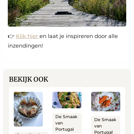
👉
Klik hier
en laat je inspireren door alle
inzendingen!
BEKIJK OOK
Lees
Lees
Lees
meer
meer
meer
over
over
over
De Smaak
Vijgen
Bacalhau à Brás
Zoete
De Smaak
van
van
met
een
aardappel
Portugal
Portugal