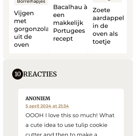
gorgonzola
makkelijk
in
Borrelhapjes
Bacalhau à Brás
Zoete
uit
Portugees
de
Vijgen
een
aardappel
de
recept
oven
met
makkelijk
in de
oven
als
gorgonzola
Portugees
oven als
toetje
uit de
recept
toetje
oven
REACTIES
10
ANONIEM
5 april 2024 at 21:34
OOOH I love this so much! What
a cute idea to use tulip cookie
cutter and then to make a