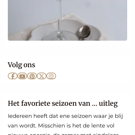
Volg ons
Ga
Ga
Ga
Ga
Ga
naar
naar
naar
naar
naar
Facebook
YouTube
Pinterest
X
Instagram
Het favoriete seizoen van … uitleg
Iedereen heeft dat ene seizoen waar je blij
van wordt. Misschien is het de lente vol