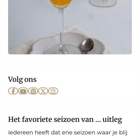
Volg ons
Ga
Ga
Ga
Ga
Ga
naar
naar
naar
naar
naar
Facebook
YouTube
Pinterest
X
Instagram
Het favoriete seizoen van … uitleg
Iedereen heeft dat ene seizoen waar je blij