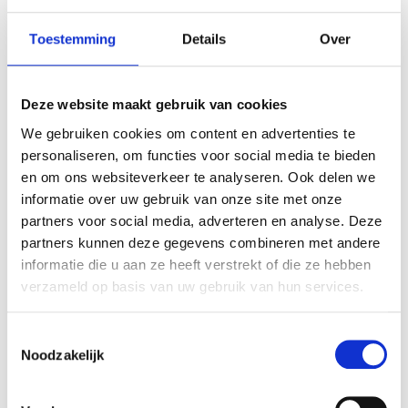
Pastasalade Ps Cheryl
Toestemming
Details
Over
9- WAT IS JE FAVORIETE
SEIZOEN KLEDING?
Deze website maakt gebruik van cookies
We gebruiken cookies om content en advertenties te
personaliseren, om functies voor social media te bieden
Ik loop het liefst op sneakertjes, met een
en om ons websiteverkeer te analyseren. Ook delen we
spijkerbroek en een shirtje daarop. Niet te
informatie over uw gebruik van onze site met onze
ingewikkeld.
partners voor social media, adverteren en analyse. Deze
partners kunnen deze gegevens combineren met andere
10- WELKE SEIZOENEN VIND JE
informatie die u aan ze heeft verstrekt of die ze hebben
DE MOOISTE OM FOTO’S TE
verzameld op basis van uw gebruik van hun services.
MAKEN?
Toestemmingsselectie
Noodzakelijk
Ik denk dat ik dan kies voor de lente en de
herfst
. Dan is het licht vaak het mooiste (niet té