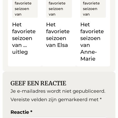
favoriete
favoriete
favoriete
favoriete
favoriete
favoriete
seizoen
seizoen
seizoen
seizoen
seizoen
seizoen
van
van
van
van
van
van
Het
Het
Het
…
Elsa
Anne-
favoriete
favoriete
favoriete
uitleg
Marie
seizoen
seizoen
seizoen
van …
van Elsa
van
uitleg
Anne-
Marie
GEEF EEN REACTIE
Je e-mailadres wordt niet gepubliceerd.
Vereiste velden zijn gemarkeerd met
*
Reactie
*