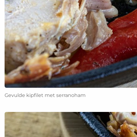
Gevulde kipfilet met serranoham