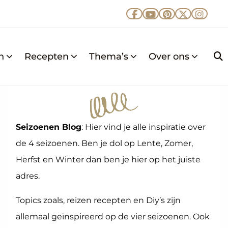
Ga
Ga
Ga
Ga
Ga
naar
naar
naar
naar
naar
Facebook
YouTube
Pinterest
X
Insta
n
Recepten
Thema’s
Over ons
Z
k
Seizoenen Blog
: Hier vind je alle inspiratie over
de 4 seizoenen. Ben je dol op Lente, Zomer,
Herfst en Winter dan ben je hier op het juiste
adres.
Topics zoals, reizen recepten en Diy’s zijn
allemaal geïnspireerd op de vier seizoenen. Ook