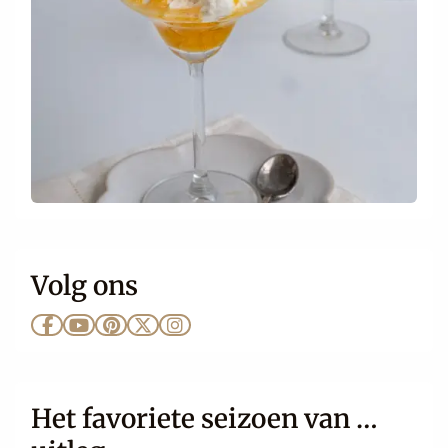
Volg ons
Ga
Ga
Ga
Ga
Ga
naar
naar
naar
naar
naar
Facebook
YouTube
Pinterest
X
Instagram
Het favoriete seizoen van …