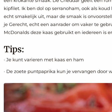
een krokante smaak. De Cheddar geeft een rom
kipfilet. Ik ben dol op serranoham, ook als koud
echt smakelijk uit, maar de smaak is onvoorste
je Gerecht, echt een aanrader om vaker te gebrui
McDonalds deze kaas gebruikt en iedereen is er
Tips:
· Je kunt varieren met kaas en ham
· De zoete puntpaprika kun je vervangen door w