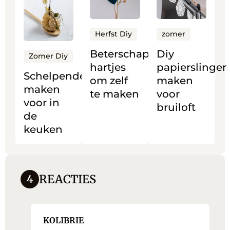
meer
meer
meer
over
over
over
Schelpendecoratie
Beterschap
Diy
Herfst Diy
zomer
maken
hartjes
papierslinger
Beterschap
Diy
Zomer Diy
voor
om
maken
hartjes
papierslinger
in
zelf
voor
Schelpendecoratie
om zelf
maken
maken
de
te
bruiloft
te maken
voor
voor in
keuken
maken
bruiloft
de
keuken
REACTIES
4
KOLIBRIE