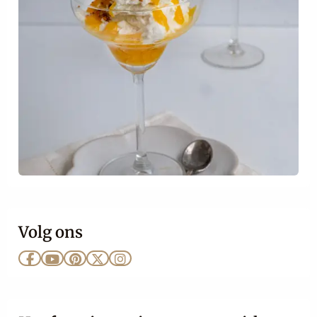
Volg ons
Ga
Ga
Ga
Ga
Ga
naar
naar
naar
naar
naar
Facebook
YouTube
Pinterest
X
Instagram