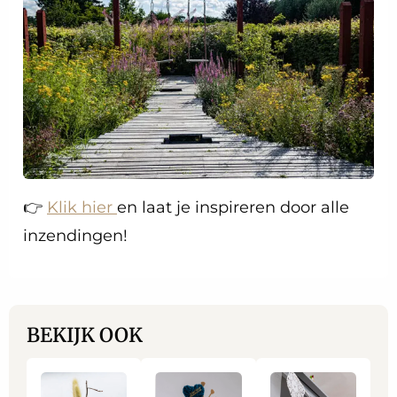
👉
Klik hier
en laat je inspireren door alle
inzendingen!
BEKIJK OOK
Lees
Lees
Lees