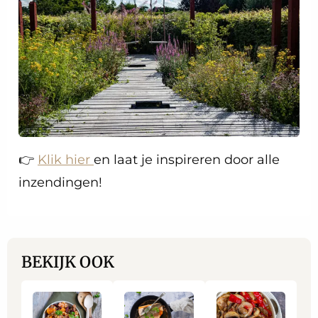
👉
Klik hier
en laat je inspireren door alle
inzendingen!
BEKIJK OOK
Lees
Lees
Lees