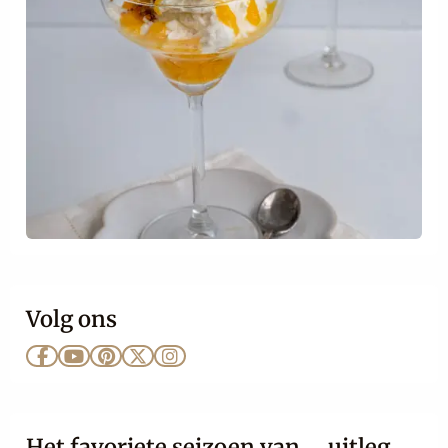
Volg ons
Ga
Ga
Ga
Ga
Ga
naar
naar
naar
naar
naar
Facebook
YouTube
Pinterest
X
Instagram
Het favoriete seizoen van … uitleg