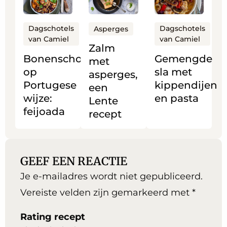
meer
meer
meer
over
over
over
Bonenschotel
Zalm
Gemengde
Dagschotels
Dagschotels
Asperges
van Camiel
van Camiel
op
met
sla
Zalm
Portugese
asperges,
met
Bonenschotel
Gemengde
met
wijze:
een
kippendijen
op
sla met
asperges,
feijoada
Lente
en
Portugese
kippendijen
een
recept
pasta
wijze:
en pasta
Lente
feijoada
recept
GEEF EEN REACTIE
Je e-mailadres wordt niet gepubliceerd.
Vereiste velden zijn gemarkeerd met
*
Rating recept