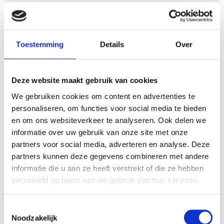
Gang
Dagschotels, Hoofdgerecht
Keuken
Toestemming
Details
Over
Portugese keuken recepten
Deze website maakt gebruik van cookies
Benodigheden
We gebruiken cookies om content en advertenties te
personaliseren, om functies voor social media te bieden
braadpan
en om ons websiteverkeer te analyseren. Ook delen we
pan
informatie over uw gebruik van onze site met onze
partners voor social media, adverteren en analyse. Deze
partners kunnen deze gegevens combineren met andere
Ingrediënten
1x
2x
3x
informatie die u aan ze heeft verstrekt of die ze hebben
verzameld op basis van uw gebruik van hun services.
700
gr
rundvlees of kalfsvlees
in blokjes
gesneden
Toestemmingsselectie
80-100
gr
rijst per persoon
Noodzakelijk