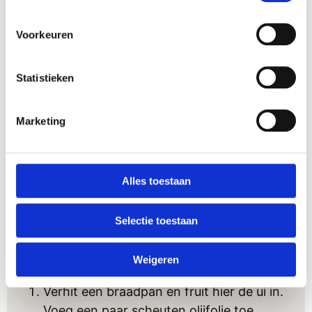
4
tomaten
in stukken gesneden
1
winterpeen
in schijfjes gesneden
Voorkeuren
2
zoete puntpaprika’s
in reepjes gesneden
150
gr
diepvrieserwten
1
gele ui
fijngesnipperde
Statistieken
3
tenen knoflook
fijngehakte
1
bosje
verse peterselie
fijngehakte
Marketing
2
laurierbladeren
1
glas
witte wijn
1
liter
water
Alles toestaan
1
blikje
tomatenpuree
Olijfolie
Selectie toestaan
Grof zout + Gemalen zwarte peper
Weigeren
Instructies
Verhit een braadpan en fruit hier de ui in.
Voeg een paar scheuten olijfolie toe