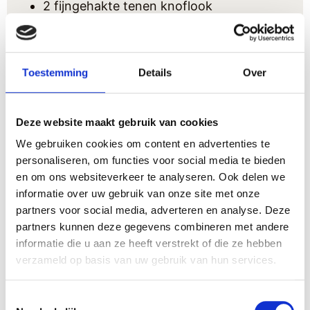
2
fijngehakte tenen
knoflook
3
eieren
75-100
ml
kookroom
50
g
walnoten
Toestemming
Details
Over
100
g
geitenkaas, in schijfjes
Honing ter garnering
Smeerboter
Deze website maakt gebruik van cookies
1
theelepel
oregano
We gebruiken cookies om content en advertenties te
Gemalen zwarte peper
personaliseren, om functies voor social media te bieden
Grof zout
en om ons websiteverkeer te analyseren. Ook delen we
Olijfolie
informatie over uw gebruik van onze site met onze
partners voor social media, adverteren en analyse. Deze
Instructies
partners kunnen deze gegevens combineren met andere
informatie die u aan ze heeft verstrekt of die ze hebben
Verhit een ruime koekenpan met een paar
verzameld op basis van uw gebruik van hun services.
flinke scheuten olijfolie.
Bak hierin de sjalotten, broccoli, rode
Toestemmingsselectie