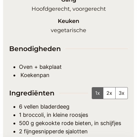
Hoofdgerecht, voorgerecht
Keuken
vegetarische
Benodigheden
Oven + bakplaat
Koekenpan
Ingrediënten
1x
2x
3x
6
vellen
bladerdeeg
1
broccoli, in kleine roosjes
500
g
gekookte rode bieten, in schijfjes
2
fijngesnipperde
sjalotten