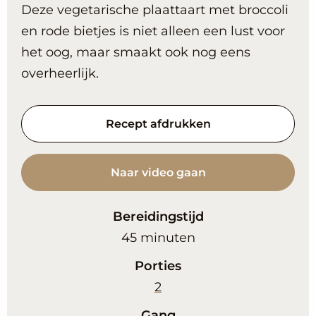
Deze vegetarische plaattaart met broccoli
en rode bietjes is niet alleen een lust voor
het oog, maar smaakt ook nog eens
overheerlijk.
Recept afdrukken
Naar video gaan
Bereidingstijd
minuten
45
minuten
Porties
2
Gang