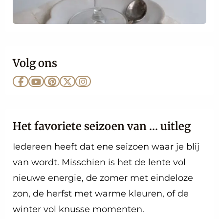
Volg ons
Ga
Ga
Ga
Ga
Ga
naar
naar
naar
naar
naar
Facebook
YouTube
Pinterest
X
Instagram
Het favoriete seizoen van … uitleg
Iedereen heeft dat ene seizoen waar je blij
van wordt. Misschien is het de lente vol
nieuwe energie, de zomer met eindeloze
zon, de herfst met warme kleuren, of de
winter vol knusse momenten.