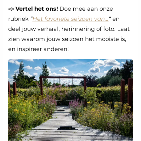
📣
Vertel het ons!
Doe mee aan onze
rubriek
“
Het favoriete seizoen van…
“
en
deel jouw verhaal, herinnering of foto. Laat
zien waarom jouw seizoen het mooiste is,
en inspireer anderen!