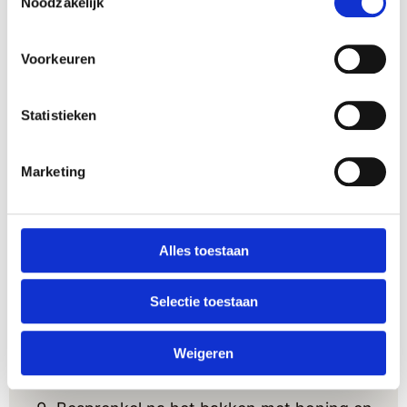
Noodzakelijk
bieten en knoflook 5 tot 7 minuten. Breng
op smaak met peper en zout.
Voorkeuren
Klop in een kom de eieren los en meng
deze met de kookroom.
Vet een ovenplaat in met smeerboter, ook
Statistieken
de randen.
Bekleed de hele plaat met bladerdeeg.
Marketing
Verdeel het groentemengsel over het
deeg en schenk het eimengsel er
gelijkmatig overheen.
Alles toestaan
Strooi de walnoten erover, kruid met
peper en oregano en verdeel tot slot de
Selectie toestaan
geitenkaas over de plaattaart.
Bak de plaattaart 35 tot 40 minuten in
Weigeren
een voorverwarmde oven op 175°.