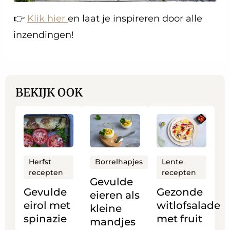
👉
Klik hier
en laat je inspireren door alle
inzendingen!
BEKIJK OOK
Lees
Lees
Lees
meer
meer
meer
over
over
over
Gevulde
Gevulde
Gezonde
Herfst
Lente
Borrelhapjes
recepten
recepten
eirol met
eieren
witlofsalade
Gevulde
spinazie
als
met
Gevulde
Gezonde
eieren als
kleine
fruit
eirol met
witlofsalade
kleine
mandjes
spinazie
met fruit
mandjes