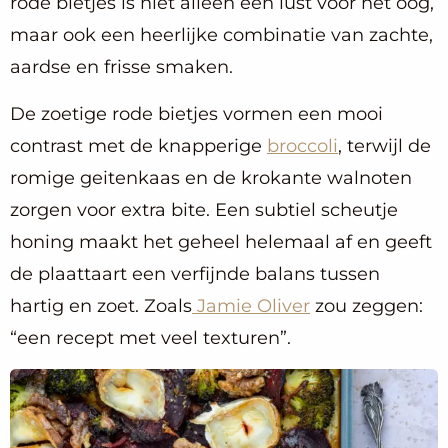
rode bietjes is niet alleen een lust voor het oog,
maar ook een heerlijke combinatie van zachte,
aardse en frisse smaken.
De zoetige rode bietjes vormen een mooi
contrast met de knapperige
broccoli
, terwijl de
romige geitenkaas en de krokante walnoten
zorgen voor extra bite. Een subtiel scheutje
honing maakt het geheel helemaal af en geeft
de plaattaart een verfijnde balans tussen
hartig en zoet. Zoals
Jamie Oliver
zou zeggen:
“een recept met veel texturen”.