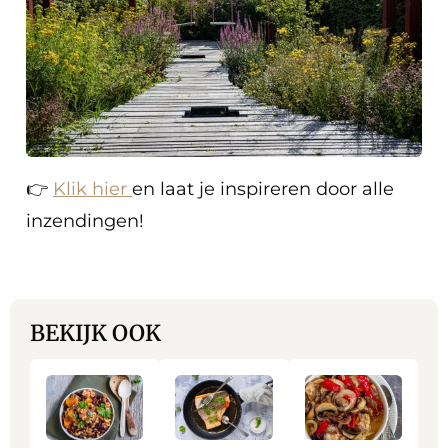
👉
Klik hier
en laat je inspireren door alle
inzendingen!
BEKIJK OOK
Lees
Lees
Lees
meer
meer
meer
over
over
over