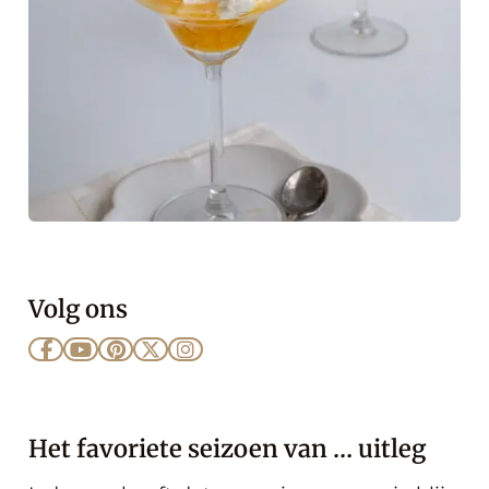
Volg ons
Ga
Ga
Ga
Ga
Ga
naar
naar
naar
naar
naar
Facebook
YouTube
Pinterest
X
Instagram
Het favoriete seizoen van … uitleg