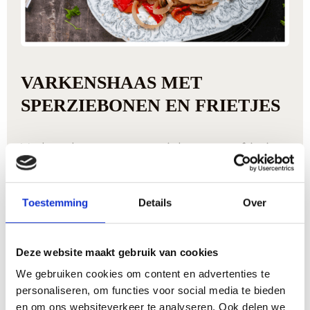
VARKENSHAAS MET
SPERZIEBONEN EN FRIETJES
Varkenshaas met sperziebonen en frietjes
is een heerlijk en vrij eenvoudig recept. In
amper 20 minuten, heb je een lekker
Toestemming
Details
Over
gerecht.
Deze website maakt gebruik van cookies
Recept afdrukken
We gebruiken cookies om content en advertenties te
personaliseren, om functies voor social media te bieden
Bereidingstijd
en om ons websiteverkeer te analyseren. Ook delen we