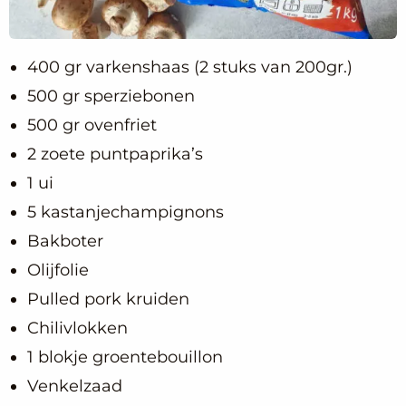
400 gr varkenshaas (2 stuks van 200gr.)
500 gr sperziebonen
500 gr ovenfriet
2 zoete puntpaprika’s
1 ui
5 kastanjechampignons
Bakboter
Olijfolie
Pulled pork kruiden
Chilivlokken
1 blokje groentebouillon
Venkelzaad