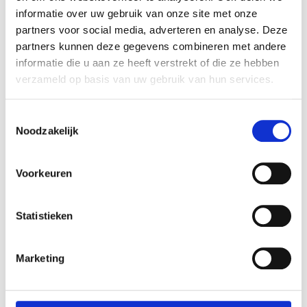
minuten
20
minuten
informatie over uw gebruik van onze site met onze
partners voor social media, adverteren en analyse. Deze
Porties
partners kunnen deze gegevens combineren met andere
2
informatie die u aan ze heeft verstrekt of die ze hebben
verzameld op basis van uw gebruik van hun services.
Gang
Bijgerecht, Hoofdgerecht
Toestemmingsselectie
Noodzakelijk
Benodigheden
Voorkeuren
Airfryer, oven of frituurpan
braadpan
Statistieken
pan
Marketing
Ingrediënten
1x
2x
3x
400
gr
varkenshaas (2 stuks van 200gr.)