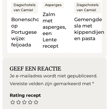
Bonenschotel
Zalm
Gemengde
Dagschotels
Dagschotels
Asperges
van Camiel
van Camiel
op
met
sla
Zalm
Portugese
asperges,
met
Bonenschotel
Gemengde
met
wijze:
een
kippendijen
op
sla met
asperges,
feijoada
Lente
en
Portugese
kippendijen
een
recept
pasta
wijze:
en pasta
Lente
feijoada
recept
GEEF EEN REACTIE
Je e-mailadres wordt niet gepubliceerd.
Vereiste velden zijn gemarkeerd met
*
Rating recept