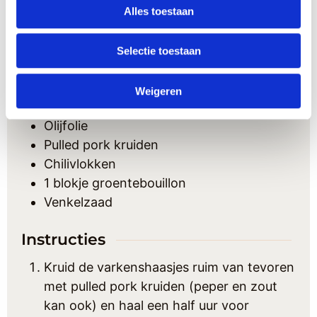
500
gr
sperziebonen
Alles toestaan
500
gr
ovenfriet
2
zoete puntpaprika’s
Selectie toestaan
1
ui
5
kastanjechampignons
Weigeren
Bakboter
Olijfolie
Pulled pork kruiden
Chilivlokken
1
blokje groentebouillon
Venkelzaad
Instructies
Kruid de varkenshaasjes ruim van tevoren
met pulled pork kruiden (peper en zout
kan ook) en haal een half uur voor