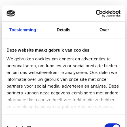
Vanille, kersen en aardbeien. Soms variëren
met citroen of mokka smaak.
Toestemming
Details
Over
VERZIN EEN NAAM VOOR JE
ZELFVERZONNEN IJSJE!
Deze website maakt gebruik van cookies
We gebruiken cookies om content en advertenties te
Mss “
Smeltmoment
“. Wat vind je?
personaliseren, om functies voor social media te bieden
en om ons websiteverkeer te analyseren. Ook delen we
informatie over uw gebruik van onze site met onze
partners voor social media, adverteren en analyse. Deze
partners kunnen deze gegevens combineren met andere
informatie die u aan ze heeft verstrekt of die ze hebben
verzameld op basis van uw gebruik van hun services.
Toestemmingsselectie