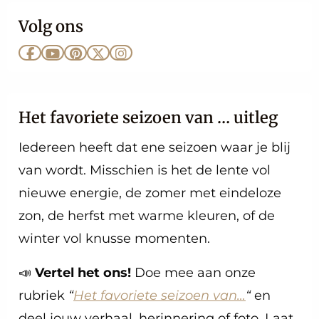
Volg ons
Ga
Ga
Ga
Ga
Ga
naar
naar
naar
naar
naar
Facebook
YouTube
Pinterest
X
Instagram
Het favoriete seizoen van … uitleg
Iedereen heeft dat ene seizoen waar je blij
van wordt. Misschien is het de lente vol
nieuwe energie, de zomer met eindeloze
zon, de herfst met warme kleuren, of de
winter vol knusse momenten.
📣
Vertel het ons!
Doe mee aan onze
rubriek
“
Het favoriete seizoen van…
“
en
deel jouw verhaal, herinnering of foto. Laat