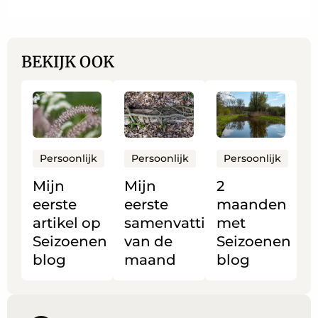
BEKIJK OOK
Lees
Lees
Lees
meer
meer
meer
over
over
over
Mijn
Mijn
2
Persoonlijk
Persoonlijk
Persoonlijk
eerste
eerste
maanden
Mijn
Mijn
2
artikel
samenvatting
met
eerste
eerste
maanden
op
van
Seizoenen
artikel op
samenvatting
met
Seizoenen
de
blog
Seizoenen
van de
Seizoenen
blog
maand
blog
maand
blog