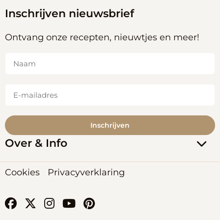
Inschrijven nieuwsbrief
Ontvang onze recepten, nieuwtjes en meer!
Naam
(Vereist)
E-
mailadres
(Vereist)
Inschrijven
Over & Info
Cookies
Privacyverklaring
Ga
Ga
Ga
Ga
Ga