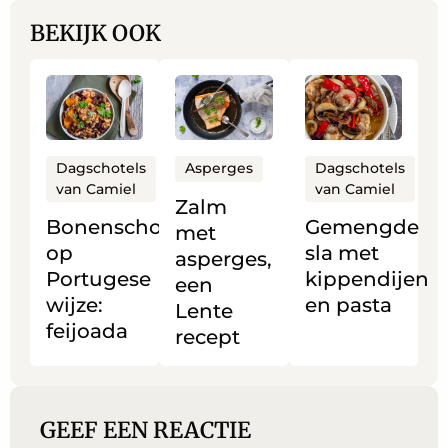
BEKIJK OOK
Lees
Lees
Lees
meer
meer
meer
over
over
over
Bonenschotel
Zalm
Gemengde
Dagschotels
Dagschotels
Asperges
van Camiel
van Camiel
op
met
sla
Zalm
Portugese
asperges,
met
Bonenschotel
Gemengde
met
wijze:
een
kippendijen
op
sla met
asperges,
feijoada
Lente
en
Portugese
kippendijen
een
recept
pasta
wijze:
en pasta
Lente
feijoada
recept
GEEF EEN REACTIE