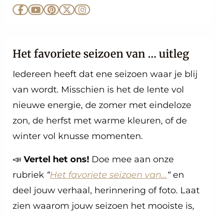
Ga
Ga
Ga
Ga
Ga
naar
naar
naar
naar
naar
Facebook
YouTube
Pinterest
X
Instagram
Het favoriete seizoen van … uitleg
Iedereen heeft dat ene seizoen waar je blij
van wordt. Misschien is het de lente vol
nieuwe energie, de zomer met eindeloze
zon, de herfst met warme kleuren, of de
winter vol knusse momenten.
📣
Vertel het ons!
Doe mee aan onze
rubriek
“
Het favoriete seizoen van…
“
en
deel jouw verhaal, herinnering of foto. Laat
zien waarom jouw seizoen het mooiste is,