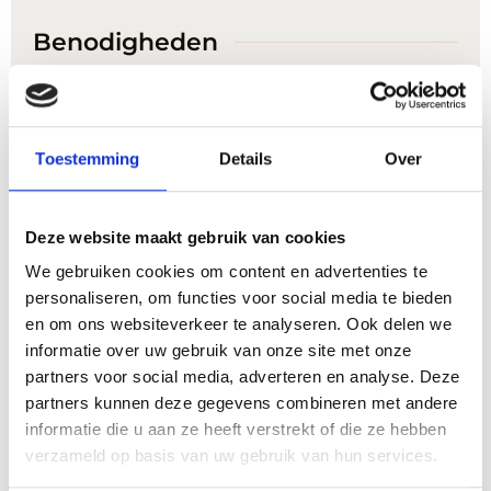
Benodigheden
wokpan
Toestemming
Details
Over
Ingrediënten
1x
2x
3x
500
gr
sperziebonen
Deze website maakt gebruik van cookies
400
gr
kipfilet
We gebruiken cookies om content en advertenties te
1
lente ui
personaliseren, om functies voor social media te bieden
2
tenen
knoflook
en om ons websiteverkeer te analyseren. Ook delen we
4
sjalotten
informatie over uw gebruik van onze site met onze
2
kopjes
kopjes basmati rijst
partners voor social media, adverteren en analyse. Deze
2
laurierblaadjes
partners kunnen deze gegevens combineren met andere
1
blokje
blokje kippenbouillon
informatie die u aan ze heeft verstrekt of die ze hebben
Gemalen gember
verzameld op basis van uw gebruik van hun services.
Kurkuma