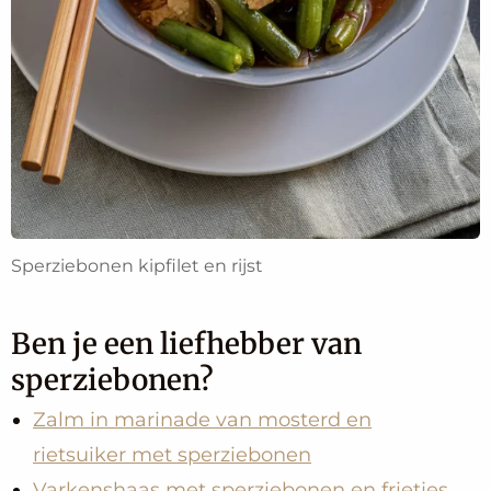
Sperziebonen kipfilet en rijst
Ben je een liefhebber van
sperziebonen?
Zalm in marinade van mosterd en
rietsuiker met sperziebo
nen
Varkenshaas met sperziebonen en friet
jes