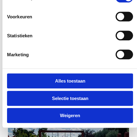
Iedereen heeft dat ene seizoen waar je blij
Voorkeuren
van wordt. Misschien is het de lente vol
nieuwe energie, de zomer met eindeloze
Statistieken
zon, de herfst met warme kleuren, of de
winter vol knusse momenten.
Marketing
📣
Vertel het ons!
Doe mee aan onze
rubriek
“
Het favoriete seizoen van…
“
en
Alles toestaan
deel jouw verhaal, herinnering of foto. Laat
zien waarom jouw seizoen het mooiste is,
Selectie toestaan
en inspireer anderen!
Weigeren