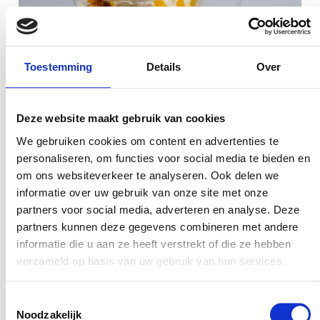
Toestemming
Details
Over
Deze website maakt gebruik van cookies
We gebruiken cookies om content en advertenties te
personaliseren, om functies voor social media te bieden en
om ons websiteverkeer te analyseren. Ook delen we
informatie over uw gebruik van onze site met onze
partners voor social media, adverteren en analyse. Deze
Volg ons
partners kunnen deze gegevens combineren met andere
informatie die u aan ze heeft verstrekt of die ze hebben
Ga
Ga
Ga
Ga
Ga
verzameld op basis van uw gebruik van hun services.
naar
naar
naar
naar
naar
Facebook
YouTube
Pinterest
X
Instagram
Toestemmingsselectie
Het favoriete seizoen van … uitleg
Noodzakelijk