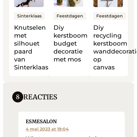
over
over
over
Knutselen
Diy
Diy
Sinterklaas
Feestdagen
Feestdagen
met
kerstboom
recycling
Knutselen
Diy
Diy
silhouet
budget
kerstboom
met
kerstboom
recycling
paard
decoratie
wanddecoratie
silhouet
budget
kerstboom
van
met
op
paard
decoratie
wanddecorati
Sinterklaas
mos
canvas
van
met mos
op
Sinterklaas
canvas
REACTIES
8
ESMESALON
4 mei 2023 at 19:04