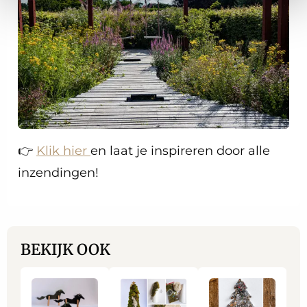
👉
Klik hier
en laat je inspireren door alle
inzendingen!
BEKIJK OOK
Lees
Lees
Lees
meer
meer
meer