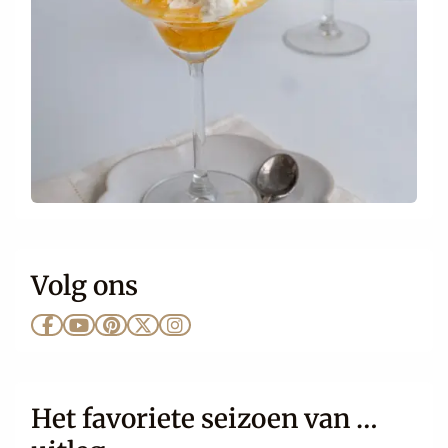
Volg ons
Ga
Ga
Ga
Ga
Ga
naar
naar
naar
naar
naar
Facebook
YouTube
Pinterest
X
Instagram
Het favoriete seizoen van …