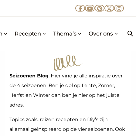
Ga
Ga
Ga
Ga
Ga
naar
naar
naar
naar
naar
Facebook
YouTube
Pinterest
X
Insta
n
Recepten
Thema’s
Over ons
Z
k
Seizoenen Blog
: Hier vind je alle inspiratie over
de 4 seizoenen. Ben je dol op Lente, Zomer,
Herfst en Winter dan ben je hier op het juiste
adres.
Topics zoals, reizen recepten en Diy’s zijn
allemaal geïnspireerd op de vier seizoenen. Ook