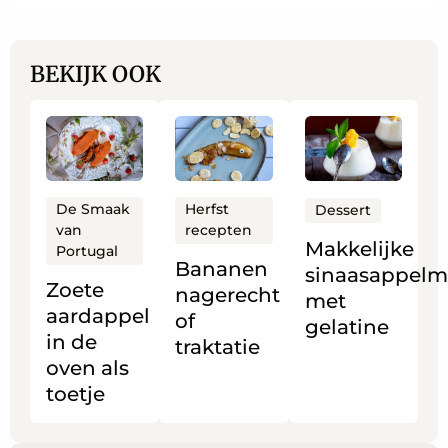
BEKIJK OOK
Lees
Lees
Lees
meer
meer
meer
over
over
over
Zoete
Bananen
Makkelijke
De Smaak
Herfst
Dessert
van
recepten
aardappel
nagerecht
sinaasappelmo
Makkelijke
Portugal
in
of
met
Bananen
sinaasappelm
Zoete
de
traktatie
gelatine
nagerecht
met
aardappel
oven
of
gelatine
in de
als
traktatie
oven als
toetje
toetje