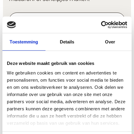
Recept afdrukken
Bereidingstijd
Toestemming
Details
Over
uur
minuten
1
uur
20
minuten
Porties
Deze website maakt gebruik van cookies
2
We gebruiken cookies om content en advertenties te
personaliseren, om functies voor social media te bieden
Gang
en om ons websiteverkeer te analyseren. Ook delen we
Dagschotels, Hoofdgerecht
informatie over uw gebruik van onze site met onze
partners voor social media, adverteren en analyse. Deze
Benodigheden
partners kunnen deze gegevens combineren met andere
informatie die u aan ze heeft verstrekt of die ze hebben
verzameld op basis van uw gebruik van hun services.
ruime braadpan
pan