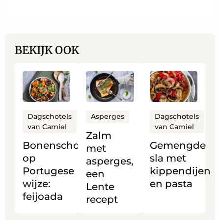
BEKIJK OOK
Lees
Lees
Lees
meer
meer
meer
over
over
over
Bonenschotel
Zalm
Gemengde
Dagschotels
Dagschotels
Asperges
van Camiel
van Camiel
op
met
sla
Zalm
Portugese
asperges,
met
Bonenschotel
Gemengde
met
wijze:
een
kippendijen
op
sla met
asperges,
feijoada
Lente
en
Portugese
kippendijen
een
recept
pasta
wijze:
en pasta
Lente
feijoada
recept