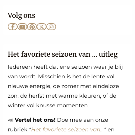
Volg ons
Ga
Ga
Ga
Ga
Ga
naar
naar
naar
naar
naar
Facebook
YouTube
Pinterest
X
Instagram
Het favoriete seizoen van … uitleg
Iedereen heeft dat ene seizoen waar je blij
van wordt. Misschien is het de lente vol
nieuwe energie, de zomer met eindeloze
zon, de herfst met warme kleuren, of de
winter vol knusse momenten.
📣
Vertel het ons!
Doe mee aan onze
rubriek
“
Het favoriete seizoen van…
“
en