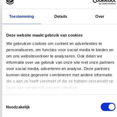
Bereidingstijd
minuten
40
minuten
Toestemming
Details
Over
Porties
7
Deze website maakt gebruik van cookies
Gang
We gebruiken cookies om content en advertenties te
Dessert
personaliseren, om functies voor social media te bieden en
om ons websiteverkeer te analyseren. Ook delen we
Keuken
informatie over uw gebruik van onze site met onze partners
Portugese keuken recepten
voor social media, adverteren en analyse. Deze partners
kunnen deze gegevens combineren met andere informatie
Benodigheden
die u aan ze heeft verstrekt of die ze hebben verzameld op
basis van uw gebruik van hun services.
Oven
Toestemmingsselectie
Garde
Noodzakelijk
Siliconen vormpjes