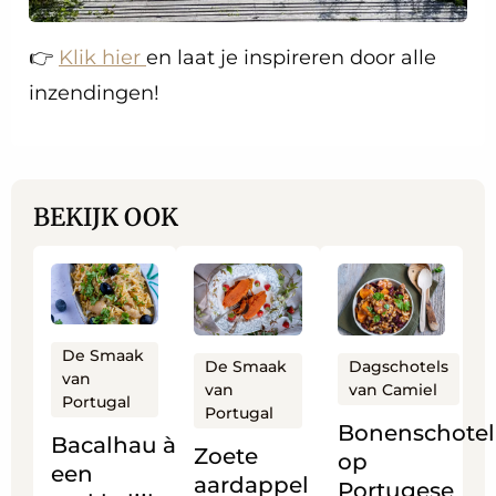
👉
Klik hier
en laat je inspireren door alle
inzendingen!
BEKIJK OOK
Lees
Lees
Lees
meer
meer
meer
over
over
over
De Smaak
Bacalhau à Brás
Zoete
Bonenschotel
De Smaak
Dagschotels
van
van
van Camiel
een
aardappel
op
Portugal
Portugal
makkelijk
in
Portugese
Bonenschotel
Bacalhau à Brás
Zoete
Portugees
de
wijze:
op
een
aardappel
recept
oven
feijoada
Portugese