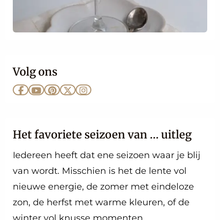
Volg ons
Ga
Ga
Ga
Ga
Ga
naar
naar
naar
naar
naar
Facebook
YouTube
Pinterest
X
Instagram
Het favoriete seizoen van … uitleg
Iedereen heeft dat ene seizoen waar je blij
van wordt. Misschien is het de lente vol
nieuwe energie, de zomer met eindeloze
zon, de herfst met warme kleuren, of de
winter vol knusse momenten.