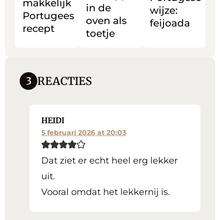
makkelijk
in de
als
wijze:
Portugees
oven als
toetje
feijoada
recept
toetje
REACTIES
3
HEIDI
5 februari 2026 at 20:03
Dat ziet er echt heel erg lekker
uit.
Vooral omdat het lekkernij is.