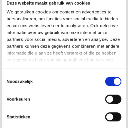
topje aan. Maar ik verbrand heel snel, dus ik
Deze website maakt gebruik van cookies
moet altijd een beetje uitkijken met wat ik
We gebruiken cookies om content en advertenties te
draag.
personaliseren, om functies voor social media te bieden
en om ons websiteverkeer te analyseren. Ook delen we
10- WELKE SEIZOENEN VIND JE
informatie over uw gebruik van onze site met onze
partners voor social media, adverteren en analyse. Deze
DE MOOISTE OM FOTO’S TE
partners kunnen deze gegevens combineren met andere
MAKEN?
informatie die u aan ze heeft verstrekt of die ze hebben
verzameld op basis van uw gebruik van hun services.
De herfst vind ik het mooiste seizoen om foto’s
Toestemmingsselectie
te maken omdat de natuur dan zo mooi kleurt.
Noodzakelijk
Ook dan is de heide een heel mooi gebied om
te wandelen. Zeker wanneer de heide in bloei
Voorkeuren
staat en de paddenstoelen uit de grond komen
schieten.
Statistieken