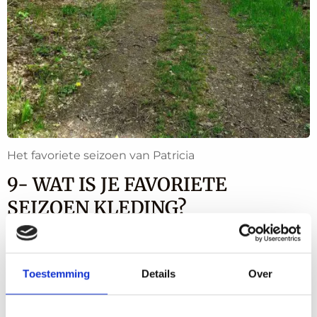
Het favoriete seizoen van Patricia
9- WAT IS JE FAVORIETE
SEIZOEN KLEDING?
Ik loop eigenlijk altijd in een lange zwarte
broek en een t-shirt. Gewoon lekkere
Toestemming
Details
Over
loszittende kleding. Of ik heb een mouwloos