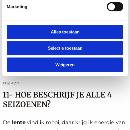
Marketing
Alles toestaan
Selectie toestaan
Weigeren
De herfst vind ik het mooiste seizoen om foto’s te
maken
11- HOE BESCHRIJF JE ALLE 4
SEIZOENEN?
De
lente
vind ik mooi, daar krijg ik energie van