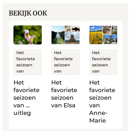
BEKIJK OOK
Lees
Lees
Lees
meer
meer
meer
over
over
over
Het
Het
Het
Het
Het
Het
favoriete
favoriete
favoriete
favoriete
favoriete
favoriete
seizoen
seizoen
seizoen
seizoen
seizoen
seizoen
van
van
van
van
van
van
Het
Het
Het
…
Elsa
Anne-
favoriete
favoriete
favoriete
uitleg
Marie
seizoen
seizoen
seizoen
van …
van Elsa
van
uitleg
Anne-
Marie