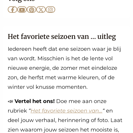
Ga
Ga
Ga
Ga
Ga
naar
naar
naar
naar
naar
Facebook
YouTube
Pinterest
X
Instagram
Het favoriete seizoen van … uitleg
Iedereen heeft dat ene seizoen waar je blij
van wordt. Misschien is het de lente vol
nieuwe energie, de zomer met eindeloze
zon, de herfst met warme kleuren, of de
winter vol knusse momenten.
📣
Vertel het ons!
Doe mee aan onze
rubriek
“
Het favoriete seizoen van…
“
en
deel jouw verhaal, herinnering of foto. Laat
zien waarom jouw seizoen het mooiste is,