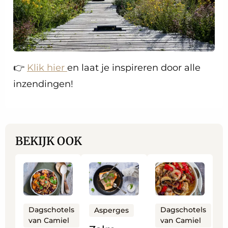
👉
Klik hier
en laat je inspireren door alle
inzendingen!
BEKIJK OOK
Lees
Lees
Lees
meer
meer
meer
over
over
over
Bonenschotel
Zalm
Gemengde
Dagschotels
Dagschotels
Asperges
van Camiel
van Camiel
op
met
sla