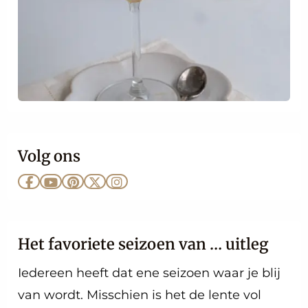
Volg ons
Ga
Ga
Ga
Ga
Ga
naar
naar
naar
naar
naar
Facebook
YouTube
Pinterest
X
Instagram
Het favoriete seizoen van … uitleg
Iedereen heeft dat ene seizoen waar je blij
van wordt. Misschien is het de lente vol