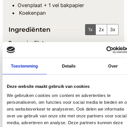
Ovenplaat + 1 vel bakpapier
Koekenpan
Ingrediënten
1x
2x
3x
Pangasiusfilets
2
pangasiusfilets (circa 350gr.)
Toestemming
Details
Over
Olijfolie en/of boter
Gemalen mosterdzaad en gemalen
komijnzaad
Deze website maakt gebruik van cookies
Peper & Grof zout
(zeezout)
We gebruiken cookies om content en advertenties te
Groenteschotel uit de oven
personaliseren, om functies voor social media te bieden en 
ons websiteverkeer te analyseren. Ook delen we informatie
over uw gebruik van onze site met onze partners voor social
1
aubergine
media, adverteren en analyse. Deze partners kunnen deze