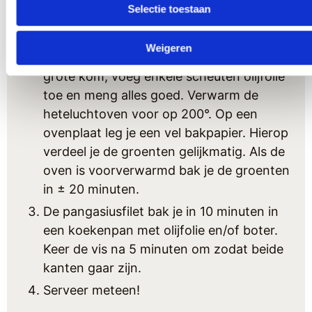
aubergine en courgette. Snijdt de zoete
Selectie toestaan
puntpaprika’s doormidden in de lengte en
verwijder de pitjes. Vervolgens snijd je die
Weigeren
in dunne reepjes. Doe alle groenten in een
grote kom, voeg enkele scheuten olijfolie
toe en meng alles goed. Verwarm de
heteluchtoven voor op 200°. Op een
ovenplaat leg je een vel bakpapier. Hierop
verdeel je de groenten gelijkmatig. Als de
oven is voorverwarmd bak je de groenten
in ± 20 minuten.
De pangasiusfilet bak je in 10 minuten in
een koekenpan met olijfolie en/of boter.
Keer de vis na 5 minuten om zodat beide
kanten gaar zijn.
Serveer meteen!