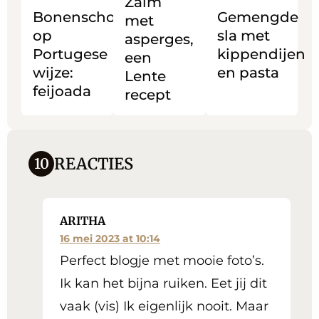
Zalm
Portugese
asperges,
met
Bonenschotel
Gemengde
met
wijze:
een
kippendijen
op
sla met
asperges,
feijoada
Lente
en
Portugese
kippendijen
een
recept
pasta
wijze:
en pasta
Lente
feijoada
recept
REACTIES
10
ARITHA
16 mei 2023 at 10:14
Perfect blogje met mooie foto’s.
Ik kan het bijna ruiken. Eet jij dit
vaak (vis) Ik eigenlijk nooit. Maar