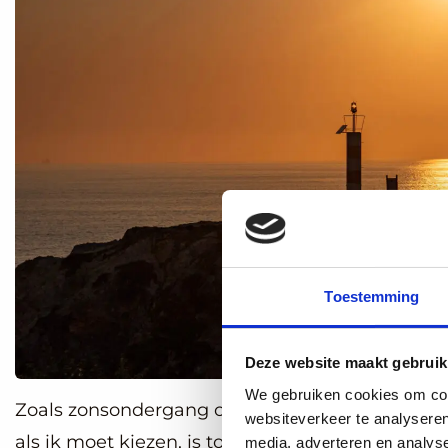
Toestemming
Deze website maakt gebruik
We gebruiken cookies om cont
Zoals zonsondergang of zonsopkomst ze zijn all
websiteverkeer te analyseren
als ik moet kiezen, is toch de zonsondergang voor
media, adverteren en analys