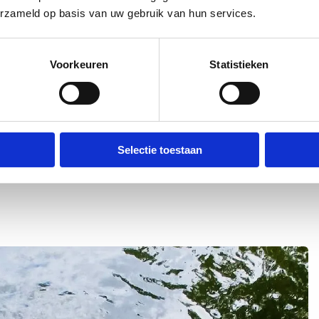
erzameld op basis van uw gebruik van hun services.
jn zowel de zonsondergangen als de
uitleggen hoe prachtig het is. Ik had nooit
Voorkeuren
Statistieken
tje, maar op écht hete dagen smelt ik net zo
Selectie toestaan