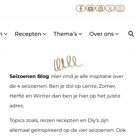
Ga
Ga
Ga
Ga
Ga
naar
naar
naar
naar
naar
Facebook
YouTube
Pinterest
X
Insta
n
Recepten
Thema’s
Over ons
Z
k
Seizoenen Blog
: Hier vind je alle inspiratie over
de 4 seizoenen. Ben je dol op Lente, Zomer,
Herfst en Winter dan ben je hier op het juiste
adres.
Topics zoals, reizen recepten en Diy’s zijn
allemaal geïnspireerd op de vier seizoenen. Ook