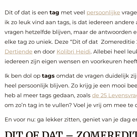
Dit of dat is een
tag
met veel
persoonlijke
vrage
ik zo leuk vind aan tags, is dat iedereen ander
vragen hetzelfde blijven, maar de antwoorden 
elke tag zo uniek. Deze “Dit of dat Zomereditie
Dertiende
en door
Kolibri Heidi
. Allebei heel le
iedereen zijn eigen wensen en voorkeuren heeft
Ik ben dol op
tags
omdat de vragen duidelijk zi
heel persoonlijk blijven. Zo krijg je een mooi be
heb al meer tags gedaan, zoals
de 25 Levensvra
om zo’n tag in te vullen? Voel je vrij om mee te
En voor nu: ga lekker zitten, geniet van je dag en
DIT OF DAT – ZOMEREDIT