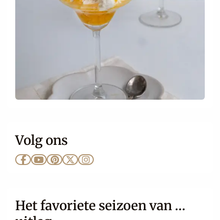
Volg ons
Ga
Ga
Ga
Ga
Ga
naar
naar
naar
naar
naar
Facebook
YouTube
Pinterest
X
Instagram
Het favoriete seizoen van …