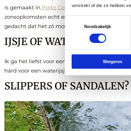
verstrekt of die ze hebben v
is gemaakt in
Porto Covo, Portugal
, en daar zi
zonsopkomsten echt een beleving. Ik kan je niet 
Toestemmingsselectie
gedacht dat het zó mooi kon zijn.
Noodzakelijk
IJSJE OF WATERIJSJE?
Ik ga het liefst voor een
romig ijsje
in een schaal
Weigeren
hard voor een waterijsje.
SLIPPERS OF SANDALEN?