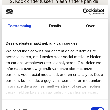
Kook ondertussen in een andere pan de
eieren voor 10 minuten. Laat de eieren
daarna even schrikken in koud water.
Haal de schaal eraf, snijdt in reepjes en
Toestemming
Details
Over
zet apart.
Als het water met aspergeschillen
enigszins is afgekoeld, haal je de schillen
Deze website maakt gebruik van cookies
en kontjes uit de pan met een zeef of
We gebruiken cookies om content en advertenties te
schuimspaan.
personaliseren, om functies voor social media te bieden
en om ons websiteverkeer te analyseren. Ook delen we
Voeg nu de asperges toe die je van
informatie over uw gebruik van onze site met onze
tevoren in stukjes van 2 a 3 cm hebt
partners voor social media, adverteren en analyse. Deze
gesneden. Voeg zout en peper naar
partners kunnen deze gegevens combineren met andere
smaak toe en breng aan de kook. Laat 5
informatie die u aan ze heeft verstrekt of die ze hebben
minuten doorkoken.
verzameld op basis van uw gebruik van hun services.
In een andere pan verhit je boter. Als die
is gesmolten voeg je beetje bij beetje
Toestemmingsselectie