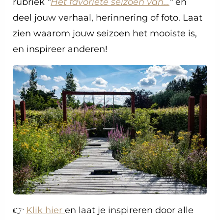
rubriek
“
Het favoriete seizoen van…
“
en
deel jouw verhaal, herinnering of foto. Laat
zien waarom jouw seizoen het mooiste is,
en inspireer anderen!
👉
Klik hier
en laat je inspireren door alle