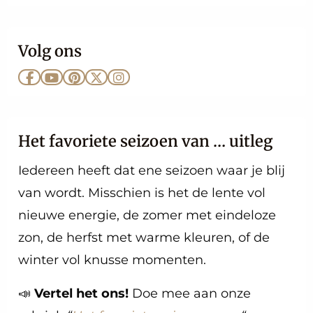
Volg ons
Ga
Ga
Ga
Ga
Ga
naar
naar
naar
naar
naar
Facebook
YouTube
Pinterest
X
Instagram
Het favoriete seizoen van … uitleg
Iedereen heeft dat ene seizoen waar je blij
van wordt. Misschien is het de lente vol
nieuwe energie, de zomer met eindeloze
zon, de herfst met warme kleuren, of de
winter vol knusse momenten.
📣
Vertel het ons!
Doe mee aan onze