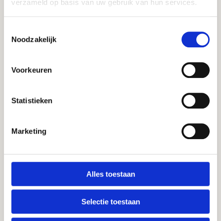
verzameld op basis van uw gebruik van hun services.
Thema’s
Toestemmingsselectie
Noodzakelijk
Seizoensgroenten
Voorkeuren
Inschrijven nieuwsbrief
Statistieken
Ontvang onze recepten, nieuwtjes en meer!
Marketing
Naam
(Vereist)
E-
mailadres
(Vereist)
Alles toestaan
Inschrijven
Selectie toestaan
Over & Info