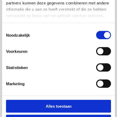
partners kunnen deze gegevens combineren met andere
Recepten
informatie die u aan ze heeft verstrekt of die ze hebben
verzameld op basis van uw gebruik van hun services.
Seizoen favoriet
Toestemmingsselectie
Noodzakelijk
Thema’s
Voorkeuren
Seizoensgroenten
Statistieken
Inschrijven nieuwsbrief
Marketing
Ontvang onze recepten, nieuwtjes en meer!
Naam
(Vereist)
Alles toestaan
E-