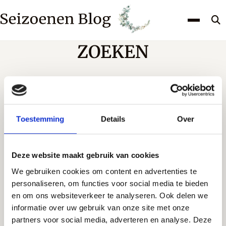
Z
k
ZOEKEN
Zoek op recepten en blogs
DOORZOEK
DE
Toestemming
Details
Over
WEBSITE
KVK-nummer: 97895954
Deze website maakt gebruik van cookies
We gebruiken cookies om content en advertenties te
Seizoenen
personaliseren, om functies voor social media te bieden
en om ons websiteverkeer te analyseren. Ook delen we
Feestdagen
informatie over uw gebruik van onze site met onze
partners voor social media, adverteren en analyse. Deze